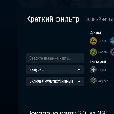
Краткий фильтр
ПОЛНЫЙ ФИЛЬ
Стихии
Степи
Болота
Тип карты
Выпуск...
Герой
Включая мультистихийные
Амулет
Показано карт:
20
из
23