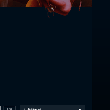
↑ Название
100