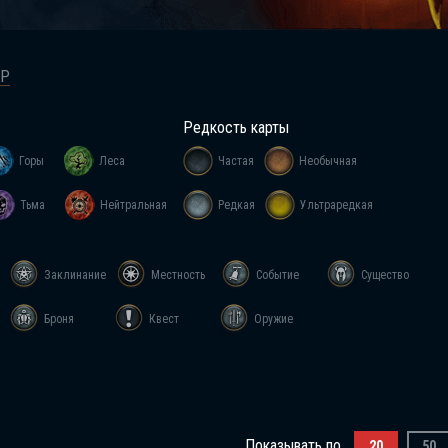
ТР
Редкость карты
Горы
Леса
Частая
Необычная
Тьма
Нейтральная
Редкая
Ультраредкая
Заклинание
Местность
Событие
Существо
Броня
Квест
Оружие
Показывать по
20
50